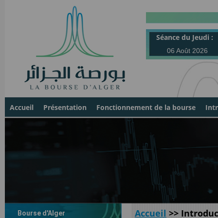
Séance du Jeudi :
06 Août 2026
Accueil
Présentation
Fonctionnement de la bourse
Int
Accueil
>> Introduc
Bourse d'Alger