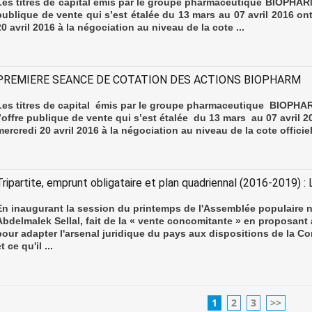
Les titres de capital émis par le groupe pharmaceutique BIOPHARM
publique de vente qui s’est étalée du 13 mars au 07 avril 2016 ont
20 avril 2016 à la négociation au niveau de la cote ...
PREMIERE SEANCE DE COTATION DES ACTIONS BIOPHARM
Les titres de capital émis par le groupe pharmaceutique BIOPHA
l’offre publique de vente qui s’est étalée du 13 mars au 07 avril 2
mercredi 20 avril 2016 à la négociation au niveau de la cote officiell
Tripartite, emprunt obligataire et plan quadriennal (2016-2019) : 
En inaugurant la session du printemps de l'Assemblée populaire na
Abdelmalek Sellal, fait de la « vente concomitante » en proposant à
pour adapter l'arsenal juridique du pays aux dispositions de la Con
t ce qu'il ...
1
2
3
>>