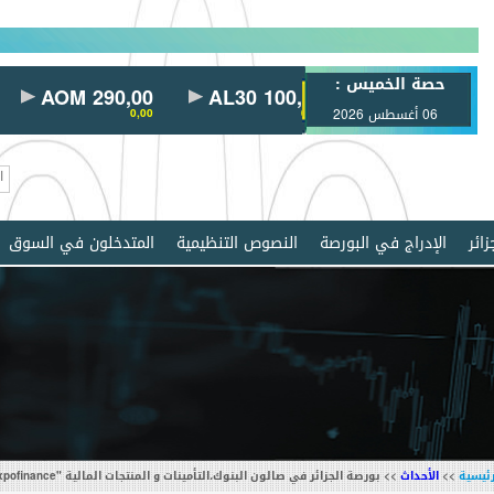
حصة الخميس :
AOM 290,00
AL30 100,00
AYRD 815,00
0,00
06 أغسطس 2026
0,00
0,00
ائر
الإدراج في البورصة
النصوص التنظيمية
المتدخلون في السوق
رئيسية
>>
الأحداث
>> بورصة الجزائر في صالون البنوك،التأمينات و المنتجات المالية "Expofinance"