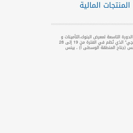
المنتجات المالية
لدورة التاسعة لمعرض البنوك،التأمينات و
المنتجات المالية "ىخپوفينانچي" الذي نُظم في الفترة من 19 إلى 28
 في صافكس (جناح المنطقة الوسطى أ) ، بينس