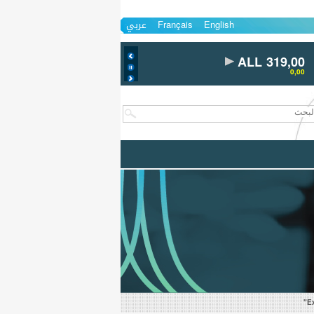
English
Français
عربي
ALL 319,00
0,00