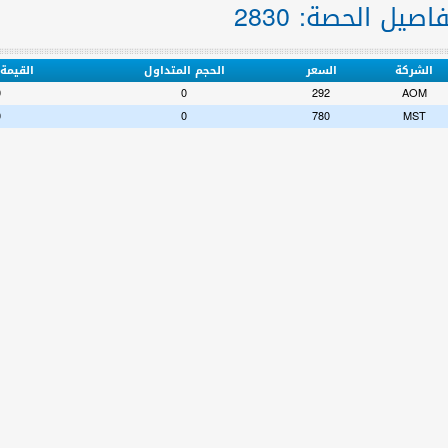
اصيل الحصة: 2830
الشركة
السعر
الحجم المتداول
القيمة 
0
0
292
AOM
0
0
780
MST