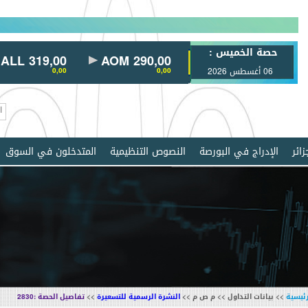
حصة الخميس :
L 319,00
AOM 290,00
AL30 100,00
A
06 أغسطس 2026
0,00
0,00
0,00
ائر
الإدراج في البورصة
النصوص التنظيمية
المتدخلون في السوق
رئيسية
>> بيانات التداول >> م ص م >>
النشرة الرسمية للتسعيرة
>>
تفاصيل الحصة :2830