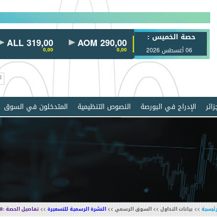
حصة الخميس :
ALL 319,00
AOM 290,00
AL30 100,00
06 أغسطس 2026
0,00
0,00
0,00
ائر
الإدراج في البورصة
النصوص التنظيمية
المتدخلون في السوق
رئيسية
>> بيانات التداول >> السوق الرسمي >>
النشرة الرسمية للتسعيرة
>>
تفاصيل الحصة :2798