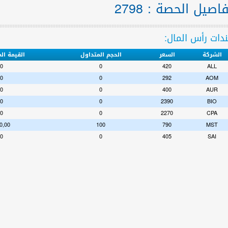
اصيل الحصة : 2798
دات رأس المال:
الشركة
السعر
الحجم المتداول
القيمة ال
00
0
420
ALL
00
0
292
AOM
00
0
400
AUR
00
0
2390
BIO
00
0
2270
CPA
0,00
100
790
MST
00
0
405
SAI