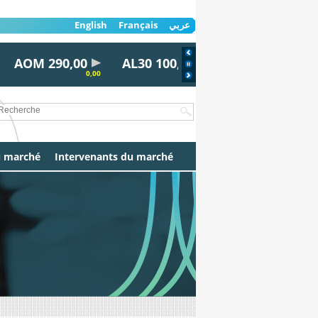
English
Français
عربي
AOM 290,00
AL30 100,00
AYRD 815,00
0,00
0,00
0,00
u marché
Intervenants du marché