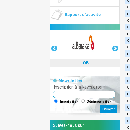
O
O
Rapport d'activité
O
O
O
O
O
O
O
O
IOB
O
O
Newsletter
O
Inscription à la Newsletter :
O
O
IOB
O
Inscription
Désinscription
O
O
O
Suivez-nous sur
O