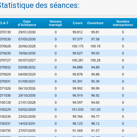
Statistique des séances:
Date
Volume
Nombre
O.A.T
Cours
Ouverture
d'échéance
transigé
transactions
070130
29/01/2030
0
99.812
99.81
0
070530
07/05/2030
0
97.577
97.58
0
070628
20/06/2028
0
100.175
100.18
0
070630
18/06/2030
0
99.027
99.03
0
070727
05/07/2027
0
100.281
100.28
0
070832
03/08/2032
0
94.888
94.89
0
070929
04/09/2029
0
99.878
99.88
0
070931
01/09/2031
0
95.391
95.39
0
071026
06/10/2026
0
99.992
99.99
0
071030
29/10/2030
0
96.919
96.92
0
100128
21/01/2028
0
94.597
94.60
0
100229
03/02/2029
0
101.033
101.03
0
100230
23/02/2030
0
99.766
99.77
0
100331
14/03/2031
0
98.123
98.12
0
100735
27/07/2035
0
91.569
91.57
0