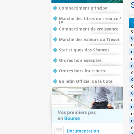
Compartiment principal
Marché des titres de créance /
IP
Compartiment de croissance
O
O
Marché des valeurs du Trésor
O
Statistiques des Séances
O
O
Ordres non exécutés
O
Ordres hors fourchette
O
O
Bulletin Officiel de la Cote
O
O
O
O
O
O
O
Documentation