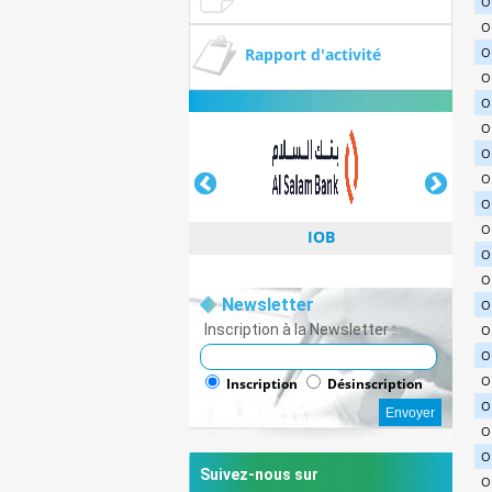
O
O
Rapport d'activité
O
O
O
O
O
O
O
O
IOB
O
O
Newsletter
O
Inscription à la Newsletter :
O
O
IOB
O
Inscription
Désinscription
O
O
O
Suivez-nous sur
O