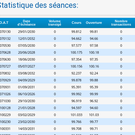
Statistique des séances:
Date
Volume
Nombre
O.A.T
Cours
Ouverture
d'échéance
transigé
transactions
070130
29/01/2030
0
99.812
99.81
0
070132
12/01/2032
0
94.662
94.66
0
070530
07/05/2030
0
97.577
97.58
0
070628
20/06/2028
0
100.175
100.18
0
070630
18/06/2030
0
97.354
97.35
0
070727
05/07/2027
0
100.156
100.16
0
070832
03/08/2032
0
92.237
92.24
0
070929
04/09/2029
0
99.878
99.88
0
070931
01/09/2031
0
95.391
95.39
0
071026
06/10/2026
0
99.992
99.99
0
071030
29/10/2030
0
96.919
96.92
0
100128
21/01/2028
0
94.597
94.60
0
100229
03/02/2029
0
101.033
101.03
0
100230
23/02/2030
0
99.766
99.77
0
100331
14/03/2031
0
99.708
99.71
0