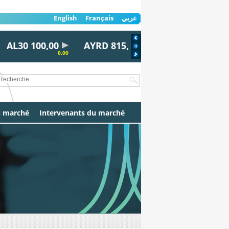
English
Français
عربي
L30 100,00
AYRD 815,00
BDL 1.399,00
0,00
0,00
-0,07
u marché
Intervenants du marché