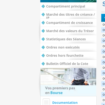
Compartiment principal
Marché des titres de créance /
IP
Compartiment de croissance
O
O
Marché des valeurs du Trésor
O
Statistiques des Séances
O
O
Ordres non exécutés
O
Ordres hors fourchette
O
O
Bulletin Officiel de la Cote
O
O
O
O
O
O
O
Documentation