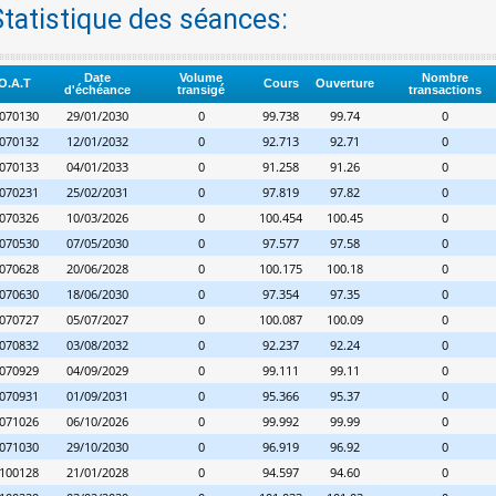
Statistique des séances:
Date
Volume
Nombre
O.A.T
Cours
Ouverture
d'échéance
transigé
transactions
070130
29/01/2030
0
99.738
99.74
0
070132
12/01/2032
0
92.713
92.71
0
070133
04/01/2033
0
91.258
91.26
0
070231
25/02/2031
0
97.819
97.82
0
070326
10/03/2026
0
100.454
100.45
0
070530
07/05/2030
0
97.577
97.58
0
070628
20/06/2028
0
100.175
100.18
0
070630
18/06/2030
0
97.354
97.35
0
070727
05/07/2027
0
100.087
100.09
0
070832
03/08/2032
0
92.237
92.24
0
070929
04/09/2029
0
99.111
99.11
0
070931
01/09/2031
0
95.366
95.37
0
071026
06/10/2026
0
99.992
99.99
0
071030
29/10/2030
0
96.919
96.92
0
100128
21/01/2028
0
94.597
94.60
0