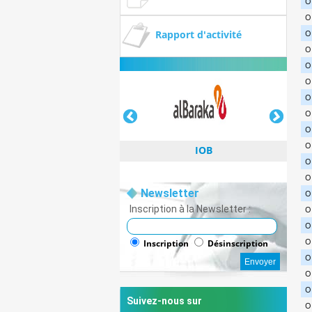
O
O
Rapport d'activité
O
O
O
O
O
O
O
O
IOB
O
O
Newsletter
O
Inscription à la Newsletter :
O
O
IOB
O
Inscription
Désinscription
O
O
O
Suivez-nous sur
O