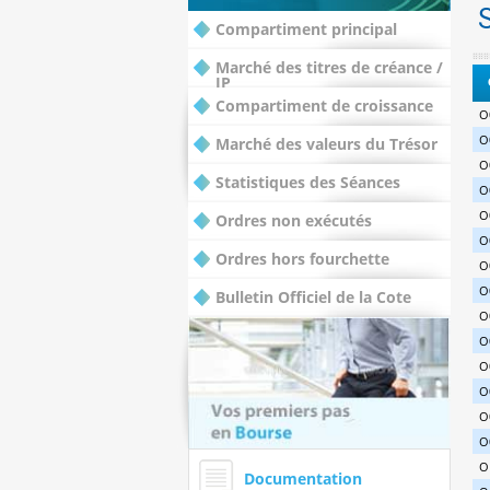
Compartiment principal
Marché des titres de créance /
IP
Compartiment de croissance
O
O
Marché des valeurs du Trésor
O
Statistiques des Séances
O
O
Ordres non exécutés
O
Ordres hors fourchette
O
O
Bulletin Officiel de la Cote
O
O
O
O
O
O
O
Documentation