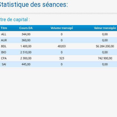
Statistique des séances:
tre de capital :
Titre
Cours DA
Volume transigé
Valeur transigée
ALL
344,00
0
0,00
AUR
360,00
0
0,00
BDL
1 400,00
40203
56 284 200,00
BIO
2 510,00
0
0,00
CPA
2 300,00
323
742 900,00
SAI
445,00
0
0,00