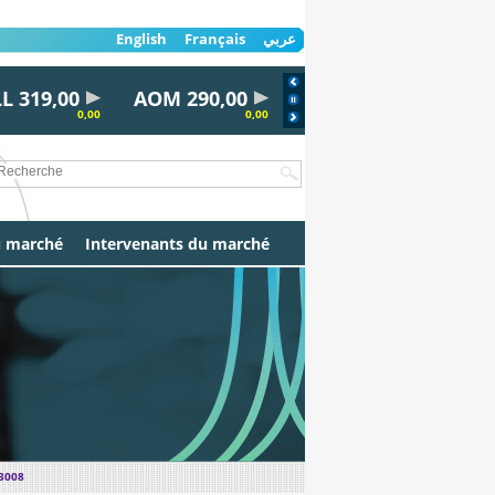
English
Français
عربي
319,00
AOM 290,00
AL30 100,00
AYRD
0,00
0,00
0,00
u marché
Intervenants du marché
 3008