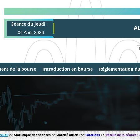
Séance du Jeudi :
ALL 
06 Août 2026
ent de la bourse
Introduction en bourse
Réglementation d
ccueil
>> Statistique des séances >> Marché officiel >>
Cotations
>>
Détails de la séance :