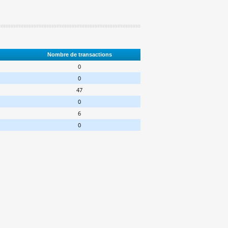
Nombre de transactions
0
0
47
0
6
0