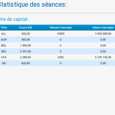
Statistique des séances:
tre de capital :
Titre
Cours DA
Volume transigé
Valeur transigée
ALL
345,00
10000
3 450 000,00
AUR
360,00
0
0,00
BDL
1 400,00
0
0,00
BIO
2 501,00
0
0,00
CPA
2 289,00
2305
5 276 145,00
SAI
420,00
0
0,00